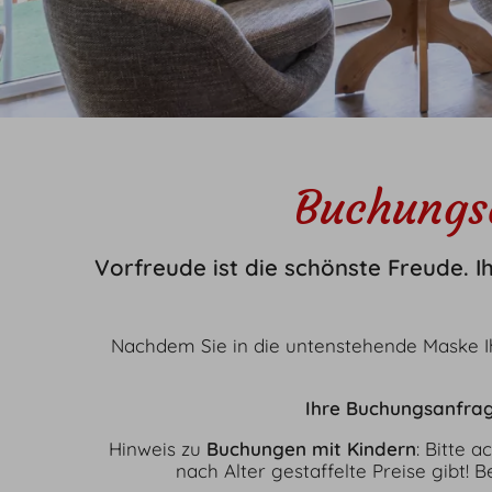
Angebot
Erleb
Aktuelle Angebote
Winte
Bergbahn unlimited
Berg
Aktivprogramm
Freize
Adventsmomente
Buchungs
Vorfreude ist die schönste Freude. I
Nachdem Sie in die untenstehende Maske 
Ihre Buchungsanfrag
Hinweis zu
Buchungen mit Kindern
: Bitte 
nach Alter gestaffelte Preise gibt!