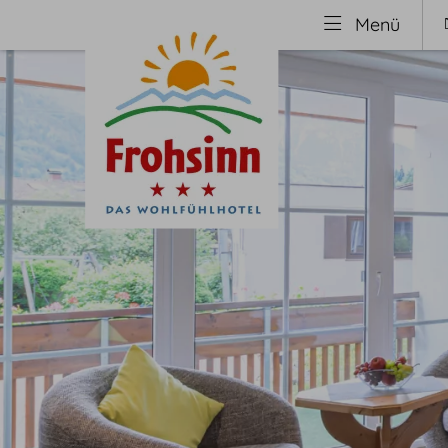
Menü
Wohnen
Welln
Zimmer
Saun
Preise
Well
Inklusivleistungen
Beau