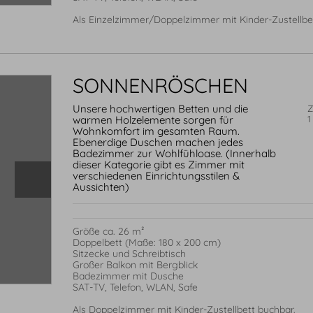
Als Einzelzimmer/Doppelzimmer mit Kinder-Zustellbe
SONNENRÖSCHEN
Unsere hochwertigen Betten und die
Z
warmen Holzelemente sorgen für
1
Wohnkomfort im gesamten Raum.
Ebenerdige Duschen machen jedes
Badezimmer zur Wohlfühloase. (Innerhalb
dieser Kategorie gibt es Zimmer mit
verschiedenen Einrichtungsstilen &
Aussichten)
Größe ca. 26 m²

Doppelbett (Maße: 180 x 200 cm)

Sitzecke und Schreibtisch

Großer Balkon mit Bergblick

Badezimmer mit Dusche

SAT-TV, Telefon, WLAN, Safe

Als Doppelzimmer mit Kinder-Zustellbett buchbar.