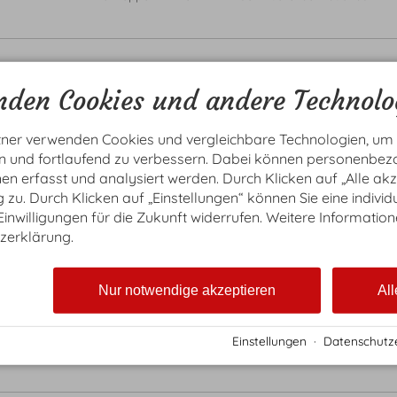
ENZIAN
den Cookies und andere Technolo
In unseren DZ Enzian genießen Sie jeden
Z
Urlaubstag in vollen Zügen. Vom modernen
1
Badezimmer bis zum sonnenverwöhnten
tner verwenden Cookies und vergleichbare Technologien, um
Balkon fühlen Sie sich rundum wohl.
en und fortlaufend zu verbessern. Dabei können personenbe
(Innerhalb dieser Kategorie gibt es Zimmer
n erfasst und analysiert werden. Durch Klicken auf „Alle ak
mit verschiedenen Einrichtungsstilen &
Aussichten)
zu. Durch Klicken auf „Einstellungen“ können Sie eine individ
 Einwilligungen für die Zukunft widerrufen. Weitere Information
zerklärung.
Größe ca. 29 m²

Doppelbett (Maße: 180 x 200 cm)

Sitzecke und Schreibtisch

Nur notwendige akzeptieren
All
Großer Balkon 

Badezimmer mit Dusche

SAT-TV, Telefon, WLAN, Safe

Einstellungen
·
Datenschutz
Als Doppelzimmer mit Kinder-Zustellbett buchbar.