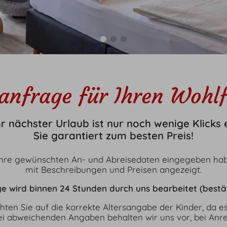
en
Kontakt
rzauber
Frohsinnpost
sommer
Newsletter
itvielvalt
Gutschein
anfrage für Ihren Wohlf
hr nächster Urlaub ist nur noch wenige Klicks
Sie garantiert zum besten Preis!
Ihre gewünschten An- und Abreisedaten eingegeben hab
mit Beschreibungen und Preisen angezeigt.
e wird binnen 24 Stunden durch uns bearbeitet (bestät
achten Sie auf die korrekte Altersangabe der Kinder, da
 Bei abweichenden Angaben behalten wir uns vor, bei Anr