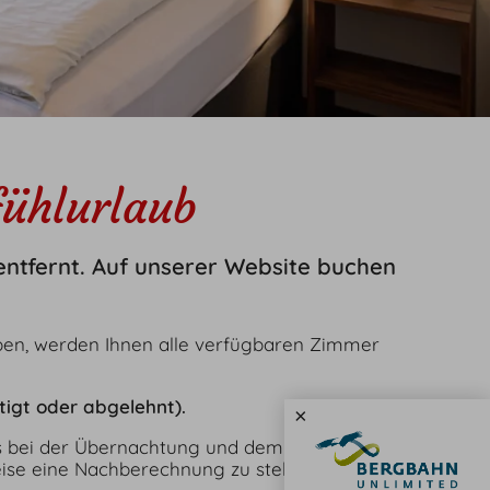
Social
Social Media
Bewertung
Jobs
ühlurlaub
English
Kontakt
E-Mail
Tel.: 08326 384 930
 entfernt. Auf unserer Website buchen
en, werden Ihnen alle verfügbaren Zimmer
igt oder abgelehnt).
×
 es bei der Übernachtung und dem Kurbeitrag
eise eine Nachberechnung zu stellen.