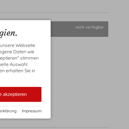
nicht verfügbar
gien.
immer 29m² für
 Bis 3 Personen
 unsere Webseite
zogene Daten wie
zeptieren“ stimmen
uelle Auswahl
en erhalten Sie in
e akzeptieren
erklärung
·
Impressum