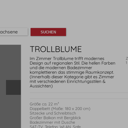
wachsene
TROLLBLUME
Im Zimmer Trollblume trifft modernes
Z
Design auf regionalen Stil. Die hellen Farben
1
und die modernen Badezimmer
komplettieren das stimmige Raumkonzept.
(Innerhalb dieser Kategorie gibt es Zimmer
mit verschiedenen Einrichtungsstilen &
Aussichten)
Größe ca. 22 m²

Doppelbett (Maße: 180 x 200 cm)

Sitzecke und Schreibtisch

Großer Balkon mit Bergblick

Badezimmer mit Dusche

SAT-TV, Telefon, WLAN, Safe
