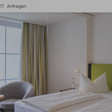
Anfragen
ess
Genuss
en & Schwimmbad
Genusskonzept
ness & Massage
Frohsinn Café
tybehandlungen
Philosophie