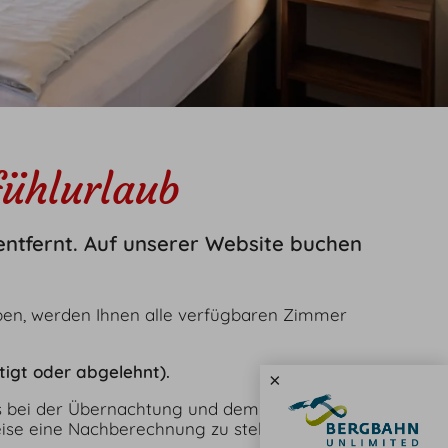
Social
Social Media
Bewertung
Jobs
ühlurlaub
English
Kontakt
E-Mail
Tel.: 08326 384 930
 entfernt. Auf unserer Website buchen
en, werden Ihnen alle verfügbaren Zimmer
igt oder abgelehnt).
×
 es bei der Übernachtung und dem Kurbeitrag
eise eine Nachberechnung zu stellen.