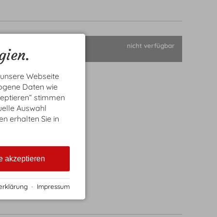
nicht verfügbar
gien.
immer 29m² für
 Bis 3 Personen
 unsere Webseite
zogene Daten wie
zeptieren“ stimmen
uelle Auswahl
en erhalten Sie in
e akzeptieren
erklärung
·
Impressum