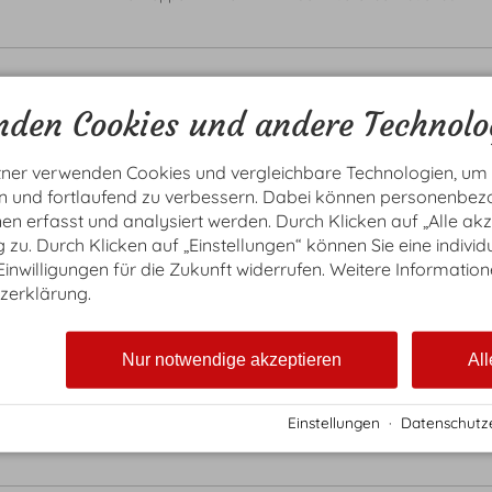
ENZIAN
den Cookies und andere Technolo
In unseren DZ Enzian genießen Sie jeden
Z
Urlaubstag in vollen Zügen. Vom modernen
1
Badezimmer bis zum sonnenverwöhnten
tner verwenden Cookies und vergleichbare Technologien, um
Balkon fühlen Sie sich rundum wohl.
en und fortlaufend zu verbessern. Dabei können personenbe
(Innerhalb dieser Kategorie gibt es Zimmer
n erfasst und analysiert werden. Durch Klicken auf „Alle ak
mit verschiedenen Einrichtungsstilen &
Aussichten)
zu. Durch Klicken auf „Einstellungen“ können Sie eine individ
 Einwilligungen für die Zukunft widerrufen. Weitere Information
zerklärung.
Größe ca. 29 m²

Doppelbett (Maße: 180 x 200 cm)

Sitzecke und Schreibtisch

Nur notwendige akzeptieren
All
Großer Balkon 

Badezimmer mit Dusche

SAT-TV, Telefon, WLAN, Safe

Einstellungen
·
Datenschutz
Als Doppelzimmer mit Kinder-Zustellbett buchbar.