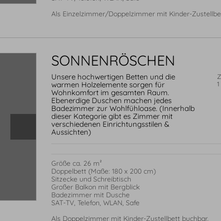
Als Einzelzimmer/Doppelzimmer mit Kinder-Zustellbe
SONNENRÖSCHEN
Unsere hochwertigen Betten und die
Z
warmen Holzelemente sorgen für
1
Wohnkomfort im gesamten Raum.
Ebenerdige Duschen machen jedes
Badezimmer zur Wohlfühloase. (Innerhalb
dieser Kategorie gibt es Zimmer mit
verschiedenen Einrichtungsstilen &
Aussichten)
Größe ca. 26 m²

Doppelbett (Maße: 180 x 200 cm)

Sitzecke und Schreibtisch

Großer Balkon mit Bergblick

Badezimmer mit Dusche

SAT-TV, Telefon, WLAN, Safe

Als Doppelzimmer mit Kinder-Zustellbett buchbar.