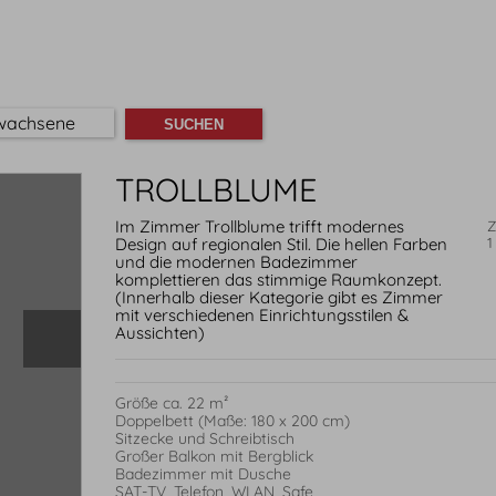
wachsene
TROLLBLUME
Im Zimmer Trollblume trifft modernes
Z
Design auf regionalen Stil. Die hellen Farben
1
und die modernen Badezimmer
komplettieren das stimmige Raumkonzept.
(Innerhalb dieser Kategorie gibt es Zimmer
mit verschiedenen Einrichtungsstilen &
Aussichten)
Größe ca. 22 m²

Doppelbett (Maße: 180 x 200 cm)

Sitzecke und Schreibtisch

Großer Balkon mit Bergblick

Badezimmer mit Dusche

SAT-TV, Telefon, WLAN, Safe
