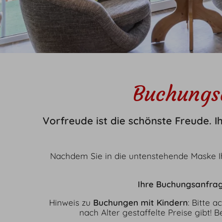
Angebot
Erleb
Aktuelle Angebote
Winte
Bergbahn unlimited
Berg
Aktivprogramm
Freize
Adventsmomente
Buchungs
Vorfreude ist die schönste Freude. I
Nachdem Sie in die untenstehende Maske 
Ihre Buchungsanfrag
Hinweis zu
Buchungen mit Kindern
: Bitte 
nach Alter gestaffelte Preise gibt!