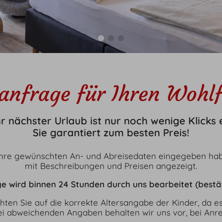
en
Kontakt
rzauber
Frohsinnpost
sommer
Newsletter
itvielvalt
Gutschein
anfrage für Ihren Wohlf
hr nächster Urlaub ist nur noch wenige Klicks
Sie garantiert zum besten Preis!
Ihre gewünschten An- und Abreisedaten eingegeben hab
mit Beschreibungen und Preisen angezeigt.
e wird binnen 24 Stunden durch uns bearbeitet (bestät
achten Sie auf die korrekte Altersangabe der Kinder, da
 Bei abweichenden Angaben behalten wir uns vor, bei Anr