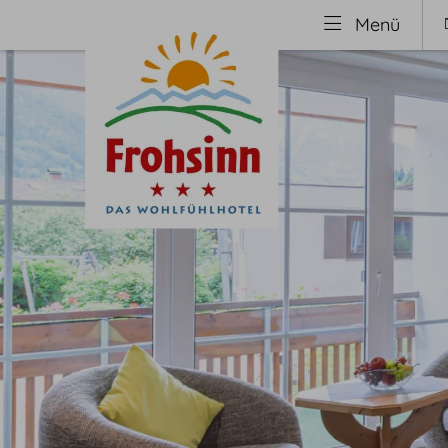
Menü
Wohnen
Welln
Zimmer
Saun
Preise
Well
Inklusivleistungen
Beau