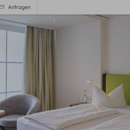
Anfragen
ess
Genuss
en & Schwimmbad
Genusskonzept
ness & Massage
Frohsinn Café
tybehandlungen
Philosophie