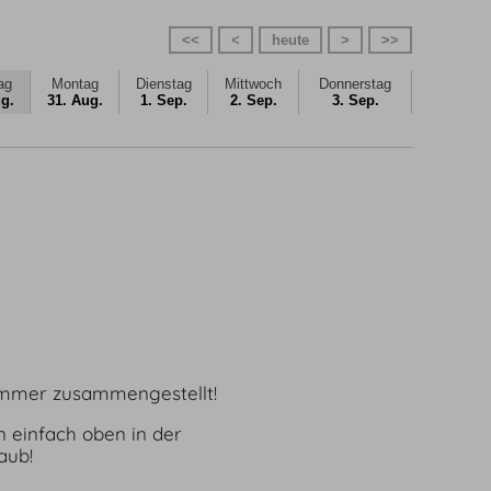
<<
<
heute
>
>>
ag
Montag
Dienstag
Mittwoch
Donnerstag
g.
31. Aug.
1. Sep.
2. Sep.
3. Sep.
 Zimmer zusammengestellt!
 einfach oben in der
aub!