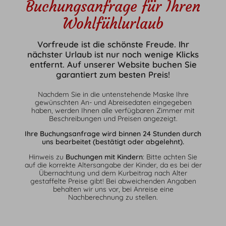
Buchungsanfrage für Ihren
Wohlfühlurlaub
Wellness
Vorfreude ist die schönste Freude. Ihr
nächster Urlaub ist nur noch wenige Klicks
Saunen & Schwimmbad
entfernt. Auf unserer Website buchen Sie
Wellness & Massage
garantiert zum besten Preis!
Beautybehandlungen
Nachdem Sie in die untenstehende Maske Ihre
gewünschten An- und Abreisedaten eingegeben
haben, werden Ihnen alle verfügbaren Zimmer mit
Beschreibungen und Preisen angezeigt.
Ihre Buchungsanfrage wird binnen 24 Stunden durch
uns bearbeitet (bestätigt oder abgelehnt).
Hinweis zu
Buchungen mit Kindern
: Bitte achten Sie
auf die korrekte Altersangabe der Kinder, da es bei der
Übernachtung und dem Kurbeitrag nach Alter
Genuss
gestaffelte Preise gibt! Bei abweichenden Angaben
behalten wir uns vor, bei Anreise eine
Genusskonzept
Nachberechnung zu stellen.
Frohsinn Café
Philosophie