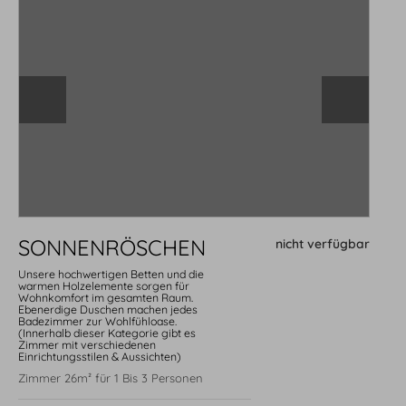
Kontakt
Frohsinnpost
Newsletter
Gutschein
SONNENRÖSCHEN
nicht verfügbar
Unsere hochwertigen Betten und die
warmen Holzelemente sorgen für
Wohnkomfort im gesamten Raum.
Ebenerdige Duschen machen jedes
Social
Badezimmer zur Wohlfühloase.
(Innerhalb dieser Kategorie gibt es
Social Media
Zimmer mit verschiedenen
Bewertung
Einrichtungsstilen & Aussichten)
Jobs
Zimmer 26m² für 1 Bis 3 Personen