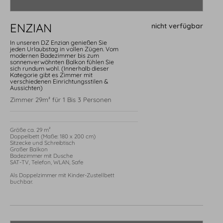
ENZIAN
nicht verfügbar
In unseren DZ Enzian genießen Sie
jeden Urlaubstag in vollen Zügen. Vom
modernen Badezimmer bis zum
sonnenverwöhnten Balkon fühlen Sie
sich rundum wohl. (Innerhalb dieser
Kategorie gibt es Zimmer mit
verschiedenen Einrichtungsstilen &
Aussichten)
Zimmer 29m² für 1 Bis 3 Personen
Größe ca. 29 m²

Doppelbett (Maße: 180 x 200 cm)

Sitzecke und Schreibtisch

Großer Balkon 

Badezimmer mit Dusche

SAT-TV, Telefon, WLAN, Safe

Als Doppelzimmer mit Kinder-Zustellbett 
buchbar.