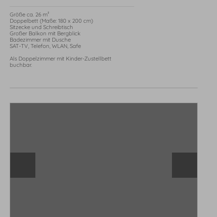
Größe ca. 26 m²

English
Kontakt
E-Mail
Tel.: 08326 384 930
Doppelbett (Maße: 180 x 200 cm)

Sitzecke und Schreibtisch

Großer Balkon mit Bergblick

Badezimmer mit Dusche

SAT-TV, Telefon, WLAN, Safe

Als Doppelzimmer mit Kinder-Zustellbett 
buchbar.