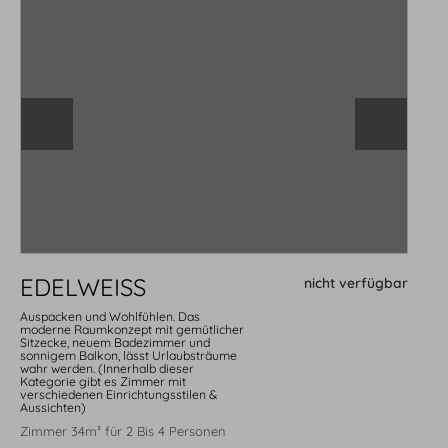
EDELWEISS
nicht verfügbar
Auspacken und Wohlfühlen. Das
moderne Raumkonzept mit gemütlicher
Sitzecke, neuem Badezimmer und
sonnigem Balkon, lässt Urlaubsträume
wahr werden. (Innerhalb dieser
Kategorie gibt es Zimmer mit
verschiedenen Einrichtungsstilen &
Aussichten)
Zimmer 34m² für 2 Bis 4 Personen