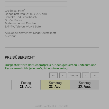
Größe ca. 34 m²

Doppelbett (Maße: 180 x 200 cm)

Sitzecke und Schreibtisch

Großer Balkon 

Badezimmer mit Dusche

SAT-TV, Telefon, WLAN, Safe

Als Doppelzimmer mit Kinder-Zustellbett 
buchbar.
PREISÜBERSICHT
Dargestellt wird der Gesamtpreis für den gesuchten Zeitraum und
Personenzahl für jeden möglichen Anreisetag
<<
<
heute
>
>>
Freitag
Samstag
Sonntag
21. Aug.
22. Aug.
23. Aug.
mUPFWelpPlGkRmvfsBC