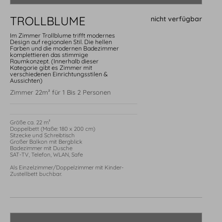
Aktuelle Angebote
Bergbahn unlimited
TROLLBLUME
nicht verfügbar
Aktivprogramm
Adventsmomente
Im Zimmer Trollblume trifft modernes
Design auf regionalen Stil. Die hellen
Farben und die modernen Badezimmer
komplettieren das stimmige
Raumkonzept. (Innerhalb dieser
Kategorie gibt es Zimmer mit
verschiedenen Einrichtungsstilen &
Aussichten)
Zimmer 22m² für 1 Bis 2 Personen
Größe ca. 22 m²

Erleben
Doppelbett (Maße: 180 x 200 cm)

Sitzecke und Schreibtisch

Großer Balkon mit Bergblick

Winterzauber
Badezimmer mit Dusche

Bergsommer
SAT-TV, Telefon, WLAN, Safe

Freizeitvielvalt
Als Einzelzimmer/Doppelzimmer mit Kinder-
Zustellbett buchbar.