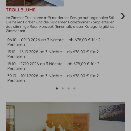
TROLLBLUME
S
Im Zimmer Trollblume trifft modernes Design auf regionalen Stil.
Uns
Die hellen Farben und die modernen Badezimmer komplettieren
sor
das stimmige Raumkonzept. (Innerhalb dieser Kategorie gibt es
Dus
Zimmer mit…
(In
06.10. - 09.10.2026 ab 3 Nächte ... ab 678,00 € für 2
06
Personen
Pe
13.10. - 16.10.2026 ab 3 Nächte ... ab 678,00 € für 2
27
Personen
Pe
18.10. - 27.10.2026 ab 3 Nächte ... ab 678,00 € für 2
04
Personen
Pe
30.10. - 10.11.2026 ab 3 Nächte ... ab 678,00 € für 2
Personen